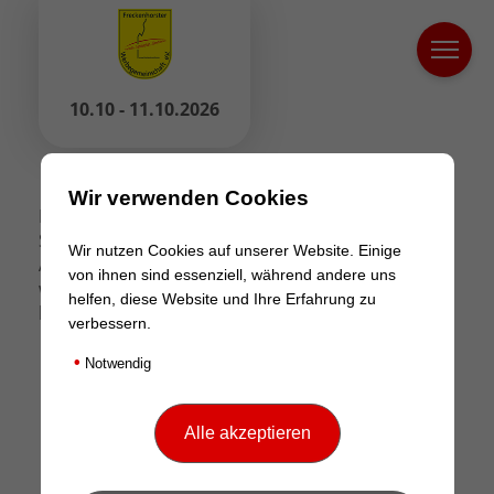
10.10 - 11.10.2026
Wir verwenden Cookies
Haben Sie Ihr Passwort vergessen? Bitte geben
Sie Ihren Benutzernamen oder Ihre E-Mail-
Wir nutzen Cookies auf unserer Website. Einige
Adresse ein. Sie erhalten einen Link per E-Mail,
von ihnen sind essenziell, während andere uns
womit Sie sich ein neues Passwort erstellen
helfen, diese Website und Ihre Erfahrung zu
können.
verbessern.
•
Notwendig
Passwort zurücksetzen